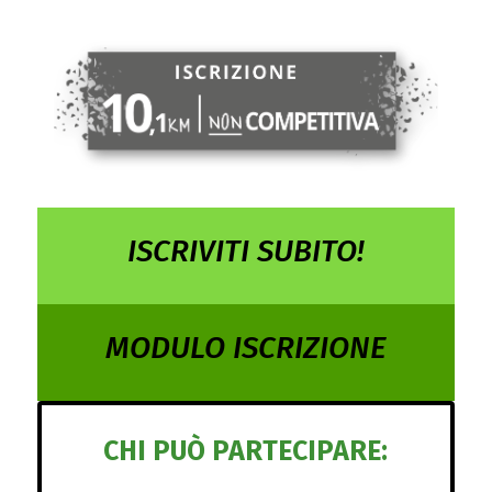
G
E
N
E
R
ISCRIVITI SUBITO!
A
MODULO ISCRIZIONE
L
I
CHI PUÒ PARTECIPARE:
P