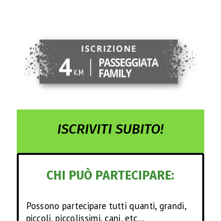
R
I
V
I
V
ISCRIVITI SUBITO!
I
L
CHI PUÒ PARTECIPARE:
E
Possono partecipare tutti quanti, grandi,
E
piccoli, piccolissimi, cani, etc…