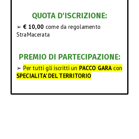
QUOTA D'ISCRIZIONE:
➢
€ 10,00
come da regolamento
H
StraMacerata
O
PREMIO DI PARTECIPAZIONE:
M
➢
Per tutti gli iscritti un
PACCO GARA
con
E
SPECIALITA’ DEL TERRITORIO
I
N
F
O