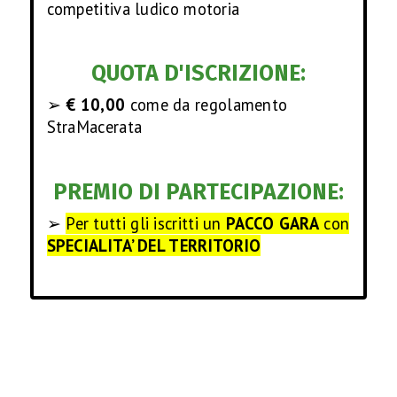
R
competitiva ludico motoria
A
QUOTA D'ISCRIZIONE:
M
➢
€ 10,00
come da regolamento
StraMacerata
A
C
PREMIO DI PARTECIPAZIONE:
E
➢
Per tutti gli iscritti un
PACCO GARA
con
SPECIALITA’ DEL TERRITORIO
R
A
T
A