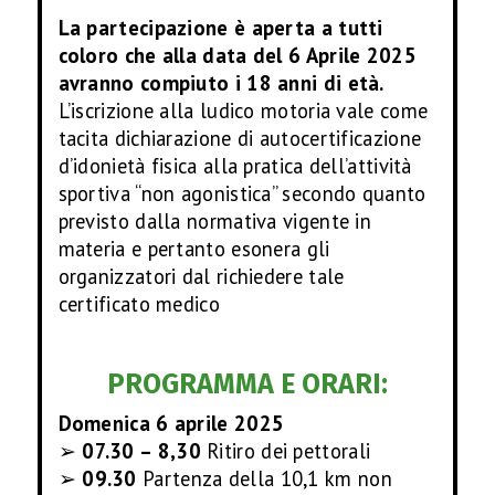
La partecipazione è aperta a tutti
E
coloro che alla data del 6 Aprile 2025
R
avranno compiuto i 18 anni di età.
L’iscrizione alla ludico motoria vale come
C
tacita dichiarazione di autocertificazione
d’idonietà fisica alla pratica dell’attività
O
sportiva “non agonistica” secondo quanto
previsto dalla normativa vigente in
R
materia e pertanto esonera gli
organizzatori dal richiedere tale
S
certificato medico
O
PROGRAMMA E ORARI:
S
Domenica 6 aprile 2025
➢
07.30 – 8,30
Ritiro dei pettorali
T
➢
09.30
Partenza della 10,1 km non