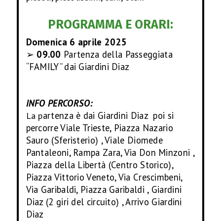
M
PROGRAMMA E ORARI:
O
Domenica 6 aprile 2025
➢
09.00
Partenza della Passeggiata
Z
“FAMILY” dai Giardini Diaz
I
INFO PERCORSO:
O
artenza è dai Giardini Diaz poi si
La p
percorre Viale Trieste, Piazza Nazario
N
Sauro (Sferisterio) , Viale Diomede
Pantaleoni, Rampa Zara, Via Don Minzoni ,
I
Piazza della Libertà (Centro Storico),
Piazza Vittorio Veneto, Via Crescimbeni,
Via Garibaldi, Piazza Garibaldi , Giardini
Diaz (2 giri del circuito) , Arrivo Giardini
Diaz