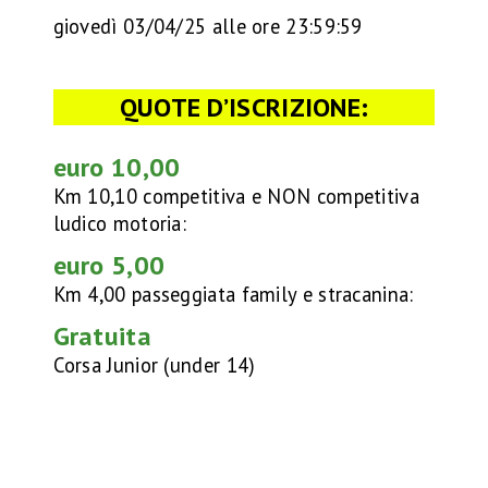
E
giovedì 03/04/25 alle ore 23:59:59
E
QUOTE D’ISCRIZIONE:
M
euro 10,00
O
Km 10,10 competitiva e NON competitiva
Z
ludico motoria:
euro 5,00
I
Km 4,00 passeggiata family e stracanina:
O
Gratuita
Corsa Junior (under 14)
N
I